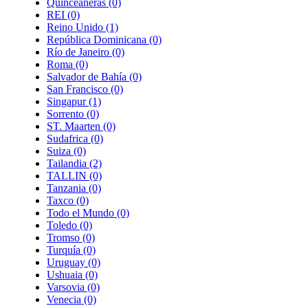
Quinceañeras
(0)
REI
(0)
Reino Unido
(1)
República Dominicana
(0)
Río de Janeiro
(0)
Roma
(0)
Salvador de Bahía
(0)
San Francisco
(0)
Singapur
(1)
Sorrento
(0)
ST. Maarten
(0)
Sudafrica
(0)
Suiza
(0)
Tailandia
(2)
TALLIN
(0)
Tanzania
(0)
Taxco
(0)
Todo el Mundo
(0)
Toledo
(0)
Tromso
(0)
Turquía
(0)
Uruguay
(0)
Ushuaia
(0)
Varsovia
(0)
Venecia
(0)