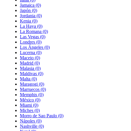
Jamaica
(0)
Japón
(0)
Jordania
(0)
Kenia
(0)
La Haya
(0)
La Romana
(0)
Las Vegas
(0)
Londres
(0)
Los Ángeles
(0)
Lucerna
(0)
Maceio
(0)
Madrid
(0)
Malasia
(0)
Maldivas
(0)
Malta
(0)
Maragogi
(0)
Marruecos
(0)
Memphis
(0)
México
(0)
Miami
(0)
Miches
(0)
Morro de Sao Paulo
(0)
Nápoles
(0)
Nashville
(0)