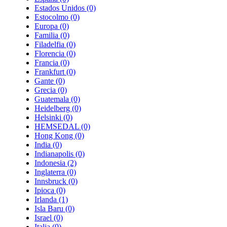
Estados Unidos
(0)
Estocolmo
(0)
Europa
(0)
Familia
(0)
Filadelfia
(0)
Florencia
(0)
Francia
(0)
Frankfurt
(0)
Gante
(0)
Grecia
(0)
Guatemala
(0)
Heidelberg
(0)
Helsinki
(0)
HEMSEDAL
(0)
Hong Kong
(0)
India
(0)
Indianapolis
(0)
Indonesia
(2)
Inglaterra
(0)
Innsbruck
(0)
Ipioca
(0)
Irlanda
(1)
Isla Baru
(0)
Israel
(0)
Italia
(0)