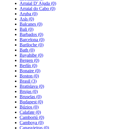
Arraial D' Ajuda
(0)
Arraial do Cabo
(0)
Aruba
(0)
Asís
(0)
Balcanes
(0)
Bali
(0)
Barbados
(0)
Barcelona
(0)
Bariloche
(0)
Bath
(0)
Bayahibe
(0)
Bergen
(0)
Berlín
(0)
Bonaire
(0)
Boston
(0)
Brasil
(3)
Bratislava
(0)
Brujas
(0)
Bruselas
(0)
Budapest
(0)
Búzios
(0)
Calafate
(0)
Camboriú
(0)
Camboya
(0)
Canasvieiras
(0)