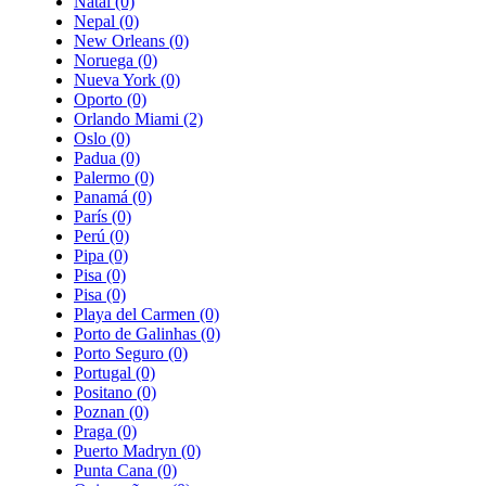
Natal
(0)
Nepal
(0)
New Orleans
(0)
Noruega
(0)
Nueva York
(0)
Oporto
(0)
Orlando Miami
(2)
Oslo
(0)
Padua
(0)
Palermo
(0)
Panamá
(0)
París
(0)
Perú
(0)
Pipa
(0)
Pisa
(0)
Pisa
(0)
Playa del Carmen
(0)
Porto de Galinhas
(0)
Porto Seguro
(0)
Portugal
(0)
Positano
(0)
Poznan
(0)
Praga
(0)
Puerto Madryn
(0)
Punta Cana
(0)