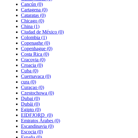
Cancún
(0)
Cartagena
(0)
Cataratas
(0)
Chicago
(0)
China
(1)
Ciudad de México
(0)
Colombia
(1)
Copenaghe
(0)
Copenhague
(0)
Costa Rica
(0)
Cracovia
(0)
Croacia
(0)
Cuba
(0)
Cuernavaca
(0)
cura
(0)
Curaçao
(0)
Czestochowa
(0)
Dubai
(0)
Dubái
(0)
Egipto
(0)
EIDFJORD
(0)
Emiratos Árabes
(0)
Escandinavia
(0)
Escocia
(0)
España
(0)